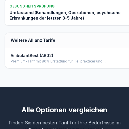
GESUNDHEITSPRÜFUNG
Umfassend (Behandlungen, Operationen, psychische
Erkrankungen der letzten 3–5 Jahre)
Weitere Allianz Tarife
AmbulantBest (AB02)
Premium-Tarif mit 80% Erstattung für Heilpraktiker und
alternativmedizinische Verfahren. 1.000 € Budget über 2 Jahre,
Sehhilfen bis 300 €/24 Monate, Hörhilfen bis 500 €/Jahr, freie
Krankenhauswahl.
Alle Optionen vergleichen
Finden Sie den besten Tarif für Ihre Bedürfnisse im