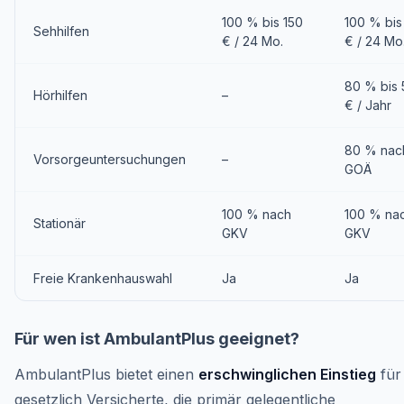
100 % bis 150
100 % bis
Sehhilfen
€ / 24 Mo.
€ / 24 Mo
80 % bis
Hörhilfen
–
€ / Jahr
80 % nac
Vorsorgeuntersuchungen
–
GOÄ
100 % nach
100 % na
Stationär
GKV
GKV
Freie Krankenhauswahl
Ja
Ja
Für wen ist AmbulantPlus geeignet?
AmbulantPlus bietet einen
erschwinglichen Einstieg
für
gesetzlich Versicherte, die primär gelegentliche