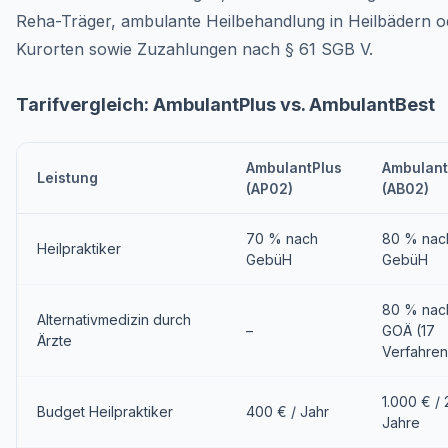
Reha-Träger, ambulante Heilbehandlung in Heilbädern o
Kurorten sowie Zuzahlungen nach § 61 SGB V.
Tarifvergleich: AmbulantPlus vs. AmbulantBest
AmbulantPlus
Ambulant
Leistung
(AP02)
(AB02)
70 % nach
80 % nac
Heilpraktiker
GebüH
GebüH
80 % nac
Alternativmedizin durch
–
GOÄ (17
Ärzte
Verfahren
1.000 € / 
Budget Heilpraktiker
400 € / Jahr
Jahre