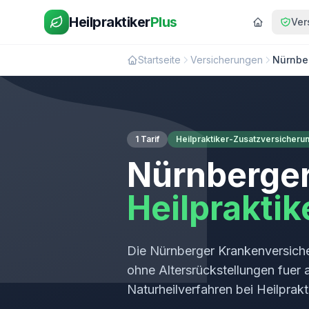
Heilpraktiker
Plus
Ver
Startseite
Versicherungen
Nürnbe
1 Tarif
Heilpraktiker-Zusatzversicheru
Nürnberge
Heilprakti
Die Nürnberger Krankenversicher
ohne Altersrückstellungen fuer 
Naturheilverfahren bei Heilprak