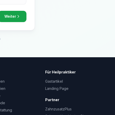
Weiter
h
Für Heilpraktiker
den
Gastartikel
rien
Landing Page
e
Partner
nde
ZahnzusatzPlus
stattung