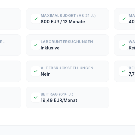
MAXIMALBUDGET (AB 21 J.)
MA
800 EUR / 12 Monate
40
EL
LABORUNTERSUCHUNGEN
WA
Inklusive
Ke
ALTERSRÜCKSTELLUNGEN
BE
Nein
7,
BEITRAG (61+ J.)
19,49 EUR/Monat