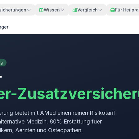
sicherungen
Wissen
Vergleich
Für Heilpra
rger
ng
r
ker-Zusatzversiche
ung bietet mit AMed einen reinen Risikotarif
alternative Medizin. 80% Erstattung fuer
tikern, Aerzten und Osteopathen.