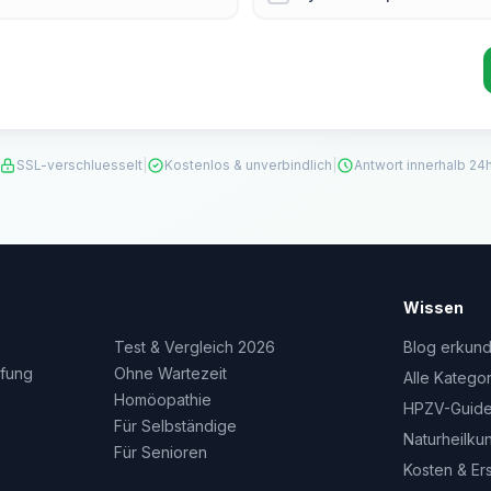
SSL-verschluesselt
|
Kostenlos & unverbindlich
|
Antwort innerhalb 24
Wissen
Test & Vergleich 2026
Blog erkun
fung
Ohne Wartezeit
Alle Katego
Homöopathie
HPZV-Guid
Für Selbständige
Naturheilku
Für Senioren
Kosten & Er