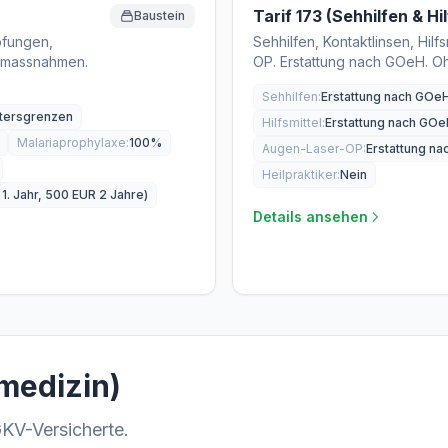
Tarif 173 (Sehhilfen & Hil
Baustein
pfungen,
Sehhilfen, Kontaktlinsen, Hilf
smassnahmen.
OP. Erstattung nach GOeH. Oh
Sehhilfen:
Erstattung nach GOe
tersgrenzen
Hilfsmittel:
Erstattung nach GO
Malariaprophylaxe:
100%
Augen-Laser-OP:
Erstattung n
Heilpraktiker:
Nein
1. Jahr, 500 EUR 2 Jahre)
Details ansehen
rmedizin)
GKV-Versicherte.