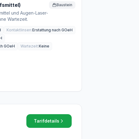
fsmittel)
Baustein
smittel und Augen-Laser-
ne Wartezeit.
H
Kontaktlinsen:
Erstattung nach GOeH
eH
ach GOeH
Wartezeit:
Keine
Tarifdetails