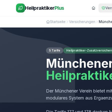
Heilpraktiker
Plus
Ver
Startseite
Versicherungen
Münche
5 Tarife
Heilpraktiker-Zusatzversiche
Münchener
Heilprakti
Der Münchener Verein bietet mi
modulares System aus Ergaenzun
Die Tarife 177 und 178 decken N