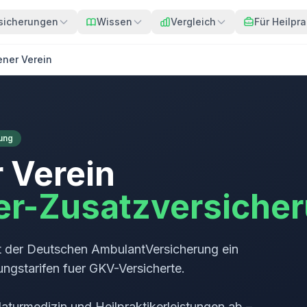
sicherungen
Wissen
Vergleich
Für Heilpra
ner Verein
rung
 Verein
ker-Zusatzversiche
t der Deutschen AmbulantVersicherung ein
gstarifen fuer GKV-Versicherte.
aturmedizin und Heilpraktikerleistungen ab –