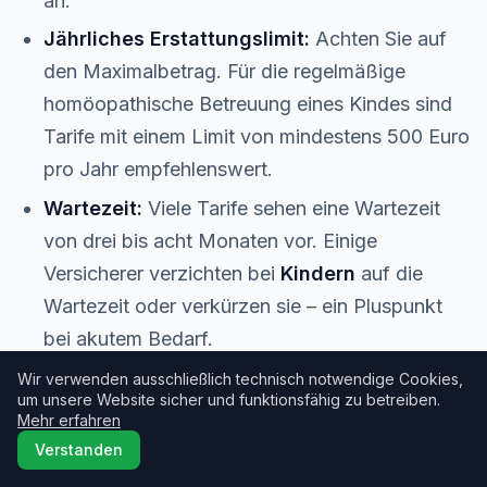
an.
Jährliches Erstattungslimit:
Achten Sie auf
den Maximalbetrag. Für die regelmäßige
homöopathische Betreuung eines Kindes sind
Tarife mit einem Limit von mindestens 500 Euro
pro Jahr empfehlenswert.
Wartezeit:
Viele Tarife sehen eine Wartezeit
von drei bis acht Monaten vor. Einige
Versicherer verzichten bei
Kindern
auf die
Wartezeit oder verkürzen sie – ein Pluspunkt
bei akutem Bedarf.
Familientarife:
Prüfen Sie, ob der Versicherer
Wir verwenden ausschließlich technisch notwendige Cookies,
um unsere Website sicher und funktionsfähig zu betreiben.
günstige Familientarife oder Kindertarife
Mehr erfahren
anbietet. Manche Anbieter versichern
Kinder
Verstanden
besonders preiswert, wenn mindestens ein