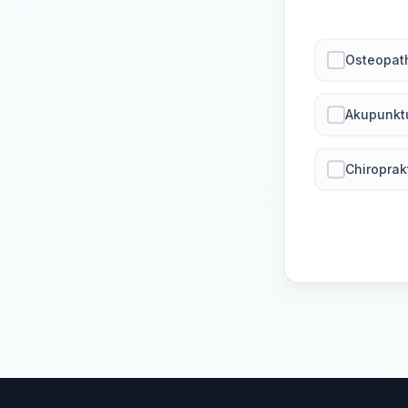
Osteopat
Akupunkt
Chiroprak