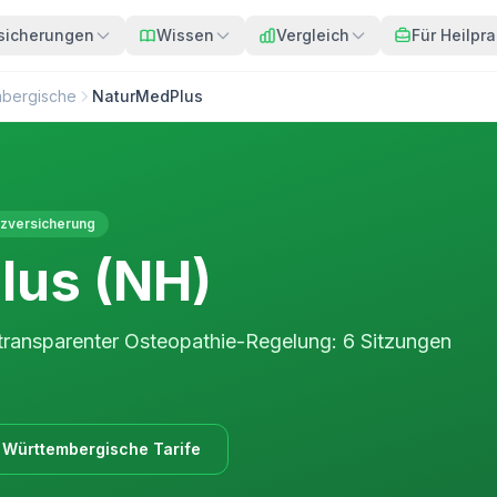
sicherungen
Wissen
Vergleich
Für Heilpra
mbergische
NaturMedPlus
tzversicherung
lus (NH)
 transparenter Osteopathie-Regelung: 6 Sitzungen
e Württembergische Tarife