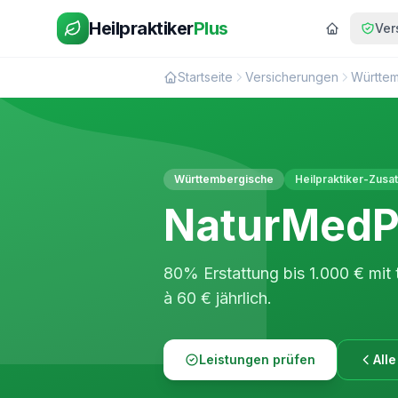
Heilpraktiker
Plus
Ver
Startseite
Versicherungen
Württe
Württembergische
Heilpraktiker-Zusa
NaturMedP
80% Erstattung bis 1.000 € mit
à 60 € jährlich.
Leistungen prüfen
All