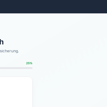
ch
rsicherung.
25%