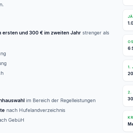
n.
JÄ
1.
m ersten und 300 € im zweiten Jahr
strenger als
OS
6 
ung
ung
1.
ch
20
2.
30
enhauswahl
im Bereich der Regelleistungen
te
nach Hufelandverzeichnis
K
ach GebüH
Me