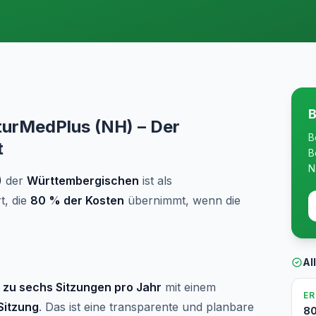
B
urMedPlus (NH) – Der
B
t
B
N
)
der
Württembergischen
ist als
t, die
80 % der Kosten
übernimmt, wenn die
Al
s zu sechs Sitzungen pro Jahr
mit einem
E
Sitzung
. Das ist eine transparente und planbare
8