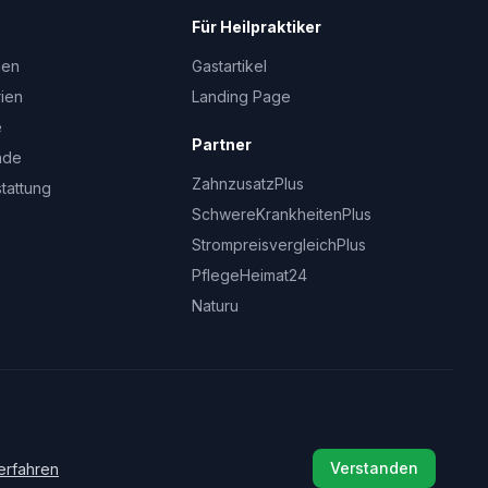
Für Heilpraktiker
den
Gastartikel
rien
Landing Page
e
Partner
nde
ZahnzusatzPlus
stattung
SchwereKrankheitenPlus
StrompreisvergleichPlus
PflegeHeimat24
Naturu
Verstanden
erfahren