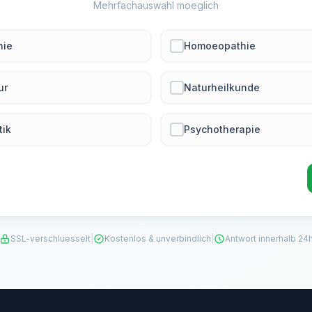
Mehrfachauswahl moeglich
hie
Homoeopathie
ur
Naturheilkunde
tik
Psychotherapie
SSL-verschluesselt
|
Kostenlos & unverbindlich
|
Antwort innerhalb 24