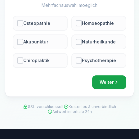
Mehrfachauswahl moeglich
Osteopathie
Homoeopathie
Akupunktur
Naturheilkunde
Chiropraktik
Psychotherapie
Weiter
SSL-verschluesselt
Kostenlos & unverbindlich
Antwort innerhalb 24h