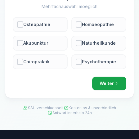
Mehrfachauswahl moeglich
Osteopathie
Homoeopathie
Akupunktur
Naturheilkunde
Chiropraktik
Psychotherapie
Weiter
SSL-verschluesselt
Kostenlos & unverbindlich
Antwort innerhalb 24h