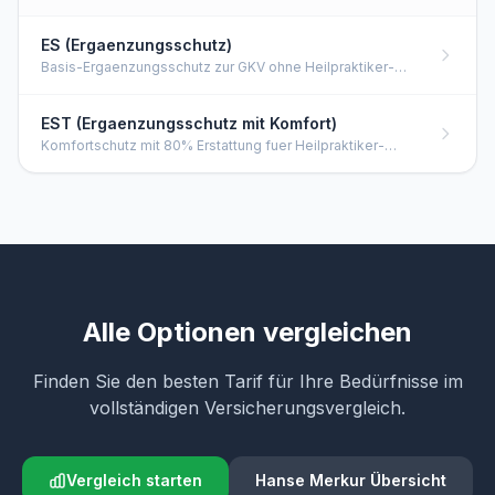
ES (Ergaenzungsschutz)
Basis-Ergaenzungsschutz zur GKV ohne Heilpraktiker-
Abdeckung. Heilmittel, Brillen, Zahnersatz und Ausland.
EST (Ergaenzungsschutz mit Komfort)
Komfortschutz mit 80% Erstattung fuer Heilpraktiker-
Leistungen. Erweiterte Budgets fuer Brillen, Medikamente
und Ausland.
Alle Optionen vergleichen
Finden Sie den besten Tarif für Ihre Bedürfnisse im
vollständigen Versicherungsvergleich.
Vergleich starten
Hanse Merkur Übersicht