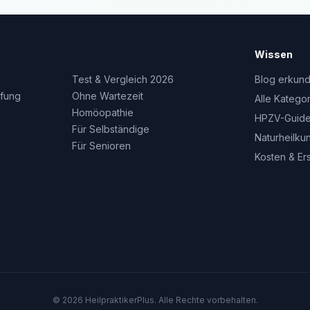
Wissen
Test & Vergleich 2026
Blog erkun
fung
Ohne Wartezeit
Alle Katego
Homöopathie
HPZV-Guid
Für Selbständige
Naturheilku
Für Senioren
Kosten & Er
© 2026 HeilpraktikerPlus. Alle Rechte vorbehalten.