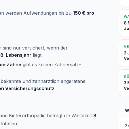
gen werden Aufwendungen bis zu
150 € pro
WA
8 
Za
VE
 sind nur versichert, wenn der
2 
8. Lebensjahr
liegt.
Ve
nde Zähne
gibt es keinen Zahnersatz-
KÜ
n bekannte und zahnärztlich angeratene
3 
en Versicherungsschutz
.
Ve
W
nd Kieferorthopädie beträgt die Wartezeit
8
Unfällen.
Z