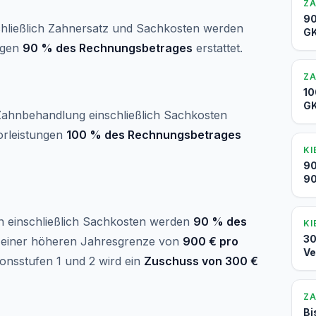
Z
90
schließlich Zahnersatz und Sachkosten werden
GK
ngen
90 % des Rechnungsbetrages
erstattet.
Z
10
GK
 Zahnbehandlung einschließlich Sachkosten
rleistungen
100 % des Rechnungsbetrages
KI
90
90
en einschließlich Sachkosten werden
90 % des
KI
30
it einer höheren Jahresgrenze von
900 € pro
Ve
tionsstufen 1 und 2 wird ein
Zuschuss von 300 €
Z
Bi