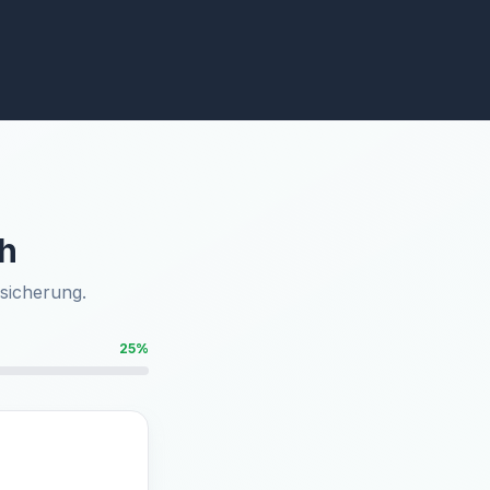
ch
rsicherung.
25%