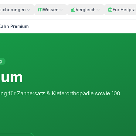
sicherungen
Wissen
Vergleich
Für Heilpra
Zahn Premium
g
ium
ung für Zahnersatz & Kieferorthopädie sowie 100