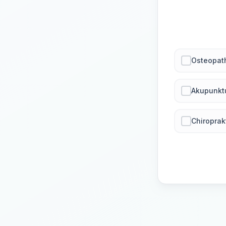
Osteopat
Akupunkt
Chiroprak