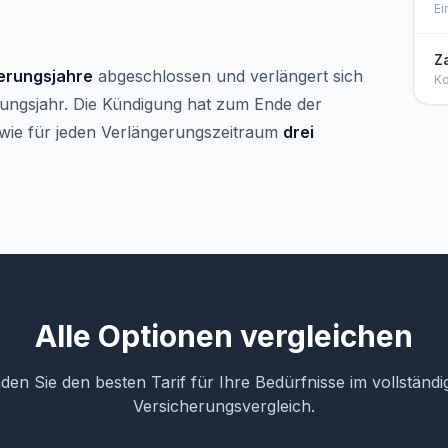
Ei
Za
Pr
Za
Z
erungsjahre
abgeschlossen und verlängert sich
Ko
Za
erungsjahr. Die Kündigung hat zum Ende der
Ki
€/
owie für jeden Verlängerungszeitraum
drei
Alle Optionen vergleichen
nden Sie den besten Tarif für Ihre Bedürfnisse im vollständi
Versicherungsvergleich.