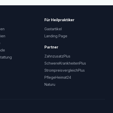
Für Heilpraktiker
den
Gastartikel
rien
Landing Page
e
Partner
nde
ZahnzusatzPlus
stattung
SchwereKrankheitenPlus
StrompreisvergleichPlus
PflegeHeimat24
Naturu