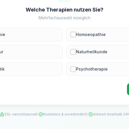
Welche Therapien nutzen Sie?
Mehrfachauswahl moeglich
hie
Homoeopathie
ur
Naturheilkunde
tik
Psychotherapie
SSL-verschluesselt
|
Kostenlos & unverbindlich
|
Antwort innerhalb 24